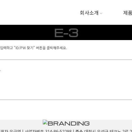
회사소개
제
E-3
력하고 "ID/PW 찾기" 버튼을 클릭해주세요.
.
대표자 유근영 | 사업자번호 314-86-52298 |
주소
대전시 유성구 테크노 2로 20