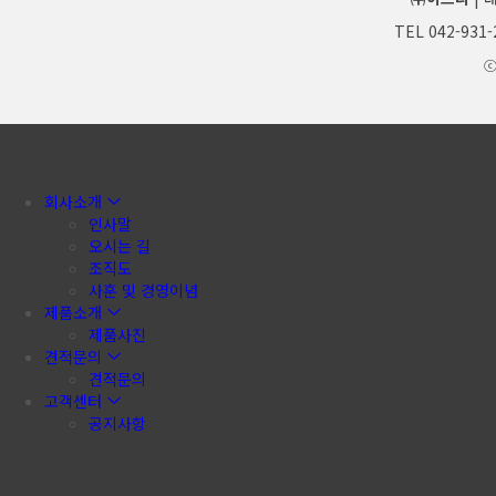
TEL 042-931-
ⓒ
회사소개
인사말
오시는 길
조직도
사훈 및 경영이념
제품소개
제품사진
견적문의
견적문의
고객센터
공지사항