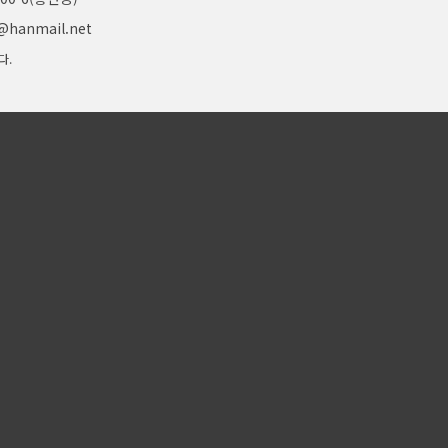
g@hanmail.net
다.