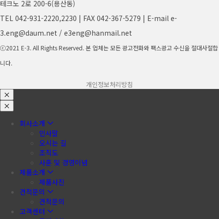
테크노 2로 200-6(용산동)
TEL 042-931-2220,2230 | FAX 042-367-5279 | E-mail e-
3.eng@daum.net / e3eng@hanmail.net
ⓒ2021 E-3. All Rights Reserved. 본 업체는 모든 광고전화와 팩스광고 수신을 절대사절합
니다.
개인정보처리방침
회사소개
인사말
오시는 길
조직도
사훈 및 경영이념
제품소개
제품사진
견적문의
견적문의
고객센터